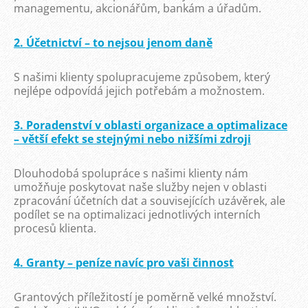
managementu, akcionářům, bankám a úřadům.
2. Účetnictví – to nejsou jenom daně
S našimi klienty spolupracujeme způsobem, který
nejlépe odpovídá jejich potřebám a možnostem.
3. Poradenství v oblasti organizace a optimalizace
– větší efekt se stejnými nebo nižšími zdroji
Dlouhodobá spolupráce s našimi klienty nám
umožňuje poskytovat naše služby nejen v oblasti
zpracování účetních dat a souvisejících uzávěrek, ale
podílet se na optimalizaci jednotlivých interních
procesů klienta.
4. Granty – peníze navíc pro vaši činnost
Grantových příležitostí je poměrně velké množství.