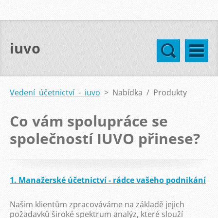
iuvo
Vedení účetnictví - iuvo
>
Nabídka / Produkty
Co vám spolupráce se
společností IUVO přinese?
1. Manažerské účetnictví - rádce vašeho podnikání
Našim klientům zpracováváme na základě jejich
požadavků široké spektrum analýz, které slouží