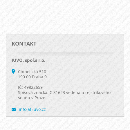
KONTAKT
IUVO, spol.s r.o.
Chmelická 510
190 00 Praha 9
IČ: 49822659
Spisová značka: C 31623 vedená u rejstříkového
soudu v Praze
info(at)iuvo.cz