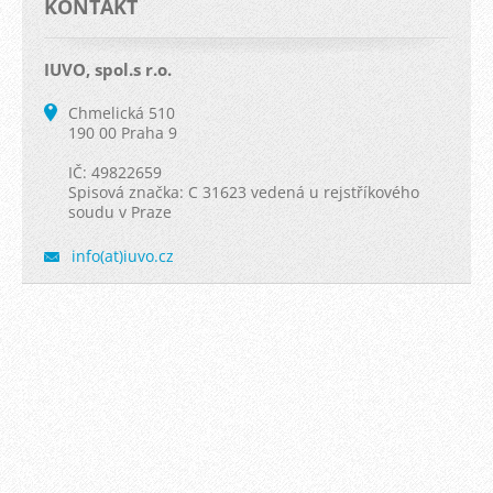
KONTAKT
IUVO, spol.s r.o.
Chmelická 510
190 00 Praha 9
IČ: 49822659
Spisová značka: C 31623 vedená u rejstříkového
soudu v Praze
info(at)iuvo.cz