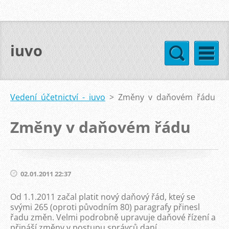
iuvo
Vedení účetnictví - iuvo
>
Změny v daňovém řádu
Změny v daňovém řádu
02.01.2011 22:37
Od 1.1.2011 začal platit nový daňový řád, kteý se
svými 265 (oproti původním 80) paragrafy přinesl
řadu změn. Velmi podrobně upravuje daňové řízení a
přináší změny v postupu správců daní.