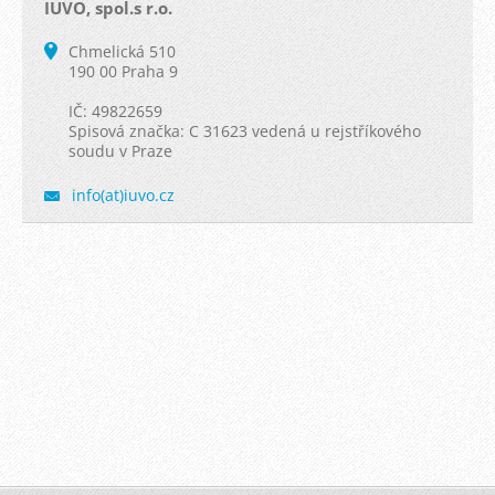
IUVO, spol.s r.o.
Chmelická 510
190 00 Praha 9
IČ: 49822659
Spisová značka: C 31623 vedená u rejstříkového
soudu v Praze
info(at)iuvo.cz