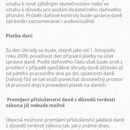
vztahu k nově zjištěným skutečnostem nebo ve
vztahu k důvodu pro podání dodatečného daňového
přiznání. Průběh daňové kontroly bude správce daně
oprávněn zaznamenávat i audiovizuálně.
Platba daní
Za den úhrady se bude, stejně jako od 1. listopadu
roku 2009, považovat den připsání platby na účet
správce daně. Podle daňového řádu však bude úrok z
prodlení v případě opožděné úhrady daně účtován až
od pátého pracovního dne po dni splatnosti daně.
Daňový řád se tak snaží ponechat dostatečný prostor
(4 pracovní dny) k provedení plateb na daních.
Promíjení příslušenství daně z důvodů tvrdosti
zákona již nebude možné
Obecná možnost promíjení příslušenství jakékoli daně
z důvodů tvrdosti zákona tak, jak ji známe dnes,