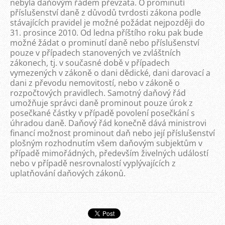
nebyla daňovým řádem převzata. O prominutí
příslušenství daně z důvodů tvrdosti zákona podle
stávajících pravidel je možné požádat nejpozději do
31. prosince 2010. Od ledna příštího roku pak bude
možné žádat o prominutí daně nebo příslušenství
pouze v případech stanovených ve zvláštních
zákonech, tj. v současné době v případech
vymezených v zákoně o dani dědické, dani darovací a
dani z převodu nemovitostí, nebo v zákoně o
rozpočtových pravidlech. Samotný daňový řád
umožňuje správci daně prominout pouze úrok z
posečkané částky v případě povolení posečkání s
úhradou daně. Daňový řád konečně dává ministrovi
financí možnost prominout daň nebo její příslušenství
plošným rozhodnutím všem daňovým subjektům v
případě mimořádných, především živelných událostí
nebo v případě nesrovnalostí vyplývajících z
uplatňování daňových zákonů.