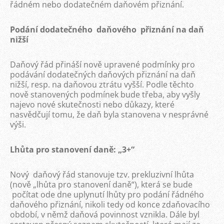
řádném nebo dodatečném daňovém přiznání.
Podání dodatečného daňového přiznání na daň
nižší
Daňový řád přináší nově upravené podmínky pro
podávání dodatečných daňových přiznání na daň
nižší, resp. na daňovou ztrátu vyšší. Podle těchto
nově stanovených podmínek bude třeba, aby vyšly
najevo nové skutečnosti nebo důkazy, které
nasvědčují tomu, že daň byla stanovena v nesprávné
výši.
Lhůta pro stanovení daně: „3+“
Nový daňový řád stanovuje tzv. prekluzivní lhůta
(nově „lhůta pro stanovení daně“), která se bude
počítat ode dne uplynutí lhůty pro podání řádného
daňového přiznání, nikoli tedy od konce zdaňovacího
období, v němž daňová povinnost vznikla. Dále byl