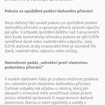
Pokuta za opožděné podání daňového přiznání
Nový daňový řád zavádí pokutu za opožděné podání
daňového přiznání a upravuje přesný způsob výpočtu
její výše. V případě zpoždění delšího než 5 pracovních
dnů bude automaticky účtována pokuta ve výši 0,05%
vyměřené daně nebo nadměrného odpočtu, resp.
0,01% daňové ztráty (maximální limit je nicméně 5%
daně, nadměrného odpočtu nebo ztráty).
Nemožnost podat „odvolání proti vlastnímu
podanému přiznání“
V novém daňovém řádu je zrušena možnost podávat
tzv. odvolání proti vlastnímu daňovému přiznání.
Daňové subjekty tak pčijdou o nástroj, který jim
alespoň v omezené míře umožňoval získat právní
jistotu ohledně správnosti či nesprávnosti daňové
povinnosti, kterou si sami vypočetly a uvedly v