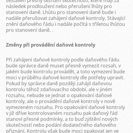
sestaven přesný seznam skutečností, které mají za
následek prodloužení nebo přerušení lhůty pro
stanovení daně. Lhůtu pro stanovení daně bude i
nadále přerušovat zahájení daňové kontroly. Stávající
znění daňového řádu i nadále počítá s tříletou lhůtou
pro stanovení daně. .
Změny při provádění daňové kontroly
Při zahájení daňové kontroly podle daňového řádu
bude správce daně muset přesně vymezit rozsah, v
jakém bude kontrolu provádět, a toto vymezení bude
moci v průběhu daňové kontroly dle potřeby upravit.
Pokud by správce daně později zahájil daňovou
kontrolu téhož zdaňovacího období, ale v jiném
rozsahu, nebude se jednat o opakování daňové
kontroly, ale o provádění daňové kontroly v nově
vymezeném rozsahu. Pro opakování daňové kontroly
v již dříve kontrolovaném rozsahu pak daňový řád
stanoví přesné podmínky, a to buď zjištění nových
skutečností nebo podání dodatečného daňového
přiznání. Kontrolu však bude moci opakovat jen ve