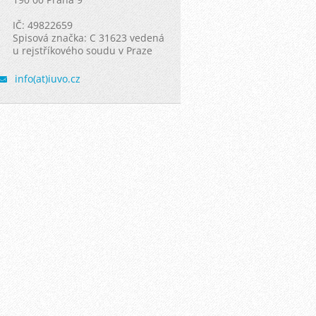
IČ: 49822659
Spisová značka: C 31623 vedená
u rejstříkového soudu v Praze
info(at)iuvo.cz