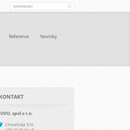
Reference
Novinky
KONTAKT
IUVO, spol.s r.o.
Chmelická 510
190 00 Praha 9