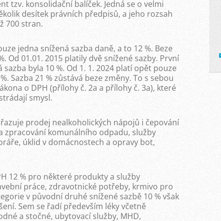
t tzv. konsolidační balíček. Jedná se o velmi
ěkolik desítek právních předpisů, a jeho rozsah
ž 700 stran.
ouze jedna snížená sazba daně, a to 12 %. Beze
. Od 01.01. 2015 platily dvě snížené sazby. První
 sazba byla 10 %. Od 1. 1. 2024 platí opět pouze
2 %. Sazba 21 % zůstává beze změny. To s sebou
zákona o DPH (přílohy č. 2a a přílohy č. 3a), které
trádají smysl.
řazuje prodej nealkoholických nápojů i čepování
r a zpracování komunálního odpadu, služby
oráře, úklid v domácnostech a opravy bot,
H 12 % pro některé produkty a služby
tavební práce, zdravotnické potřeby, krmivo pro
ategorie v původní druhé snížené sazbě 10 % však
ení. Sem se řadí především léky včetně
vodné a stočné, ubytovací služby, MHD,