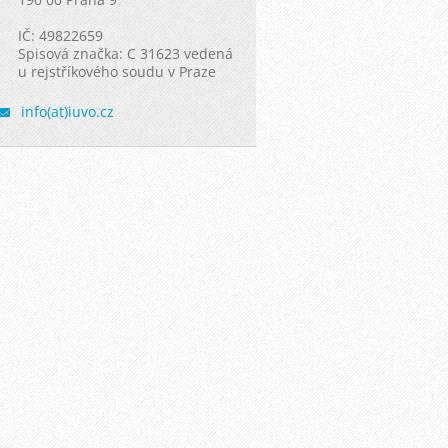
IČ: 49822659
Spisová značka: C 31623 vedená
u rejstříkového soudu v Praze
info(at)iuvo.cz