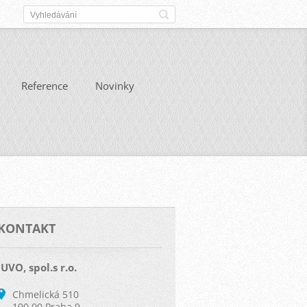
Reference
Novinky
KONTAKT
IUVO, spol.s r.o.
Chmelická 510
190 00 Praha 9