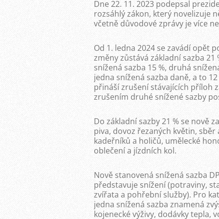
Dne 22. 11. 2023 podepsal preziden
rozsáhlý zákon, který novelizuje n
včetně důvodové zprávy je více ne
Od 1. ledna 2024 se zavádí opět p
změny zůstává základní sazba 21 %
snížená sazba 15 %, druhá snížená
jedna snížená sazba daně, a to 1
přináší zrušení stávajících příloh 
zrušením druhé snížené sazby pos
Do základní sazby 21 % se nově za
piva, dovoz řezaných květin, sbě
kadeřníků a holičů, umělecké hon
oblečení a jízdních kol.
Nově stanovená snížená sazba DP
představuje snížení (potraviny, s
zvířata a pohřební služby). Pro k
jedna snížená sazba znamená zvýš
kojenecké výživy, dodávky tepla, 