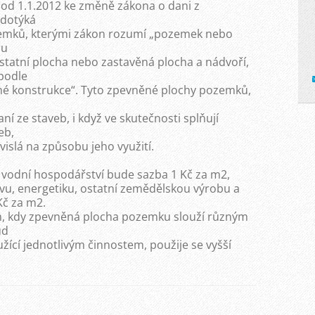
 od 1.1.2012 ke změně zákona o dani z
 dotýká
emků, kterými zákon rozumí „pozemek nebo
ru
tatní plocha nebo zastavěná plocha a nádvoří,
podle
né konstrukce“. Tyto zpevněné plochy pozemků,
 ze staveb, i když ve skutečnosti splňují
eb,
vislá na způsobu jeho využití.
a vodní hospodářství bude sazba 1 Kč za m2,
avu, energetiku, ostatní zemědělskou výrobu a
Kč za m2.
ch, kdy zpevněná plocha pozemku slouží různým
ud
žící jednotlivým činnostem, použije se vyšší