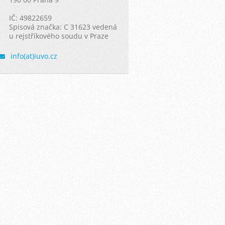
IČ: 49822659
Spisová značka: C 31623 vedená
u rejstříkového soudu v Praze
info(at)iuvo.cz