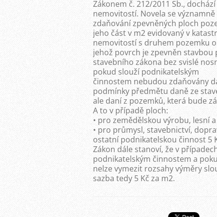
Zákonem č. 212/2011 Sb., dochází
nemovitostí. Novela se významně
zdaňování zpevněných ploch poz
jeho část v m2 evidovaný v katast
nemovitostí s druhem pozemku os
jehož povrch je zpevněn stavbou 
stavebního zákona bez svislé nos
pokud slouží podnikatelským
činnostem nebudou zdaňovány daní
podmínky předmětu daně ze stav
ale daní z pozemků, která bude zá
A to v případě ploch:
• pro zemědělskou výrobu, lesní 
• pro průmysl, stavebnictví, dopr
ostatní podnikatelskou činnost 5 
Zákon dále stanoví, že v případe
podnikatelským činnostem a pok
nelze vymezit rozsahy výměry slou
sazba tedy 5 Kč za m2.