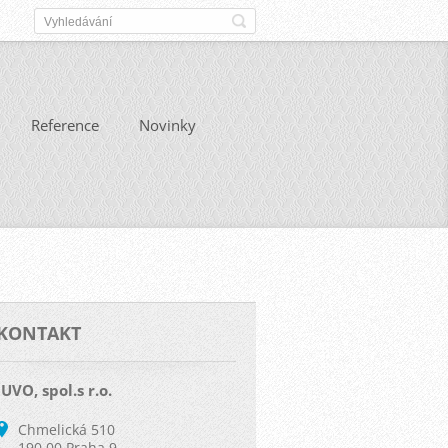
Reference
Novinky
KONTAKT
IUVO, spol.s r.o.
Chmelická 510
190 00 Praha 9