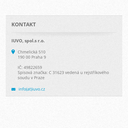
KONTAKT
IUVO, spol.s r.o.
Chmelická 510
190 00 Praha 9
IČ: 49822659
Spisová značka: C 31623 vedená u rejstříkového
soudu v Praze
info(at)iuvo.cz