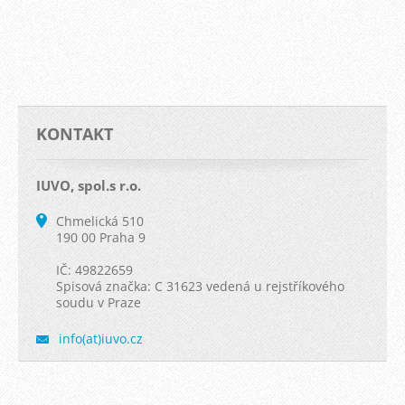
KONTAKT
IUVO, spol.s r.o.
Chmelická 510
190 00 Praha 9
IČ: 49822659
Spisová značka: C 31623 vedená u rejstříkového
soudu v Praze
info(at)iuvo.cz