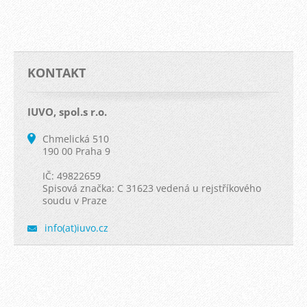
KONTAKT
IUVO, spol.s r.o.
Chmelická 510
190 00 Praha 9
IČ: 49822659
Spisová značka: C 31623 vedená u rejstříkového
soudu v Praze
info(at)iuvo.cz