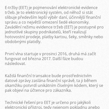
E‑tržby (EET) je pojmenování elektronické evidence
tržeb. Je to elektronický systém, od něhož si stát
slibuje především lepší výběr daní, účinnější finanční
správu a co největší omezení šedé ekonomiky.
Zavádění režimu evidence tržeb (EET) je postupné pro
jednotlivé skupiny podnikatelů, kteří realizují
hotovostní prodeje, platby kartou, šeky, směnky nebo
obdobnými platidly.
První vlna startuje v prosinci 2016, druhá má začít
fungovat od března 2017. Další fáze budou
následovat.
Každá finanční transakce bude prostřednictvím
datové zprávy zaslána finanční správě, ta ji během
okamžiku potvrdí unikátním číselným kódem, který se
pak objeví na účtence pro zákazníka.
Technické řešení pro EET je určeno pro jakýkoli
elektronický přístroj, tedy nejenom pokladnu anebo